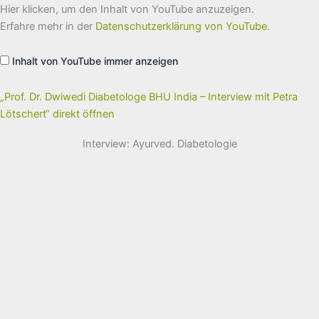
„Prof.
Hier klicken, um den Inhalt von YouTube anzuzeigen.
Dr.
Dwiwedi
Erfahre mehr in der
Datenschutzerklärung von YouTube
.
Diabetologe
BHU
India
Inhalt von YouTube immer anzeigen
–
Interview
mit
Petra
„Prof. Dr. Dwiwedi Diabetologe BHU India – Interview mit Petra
Lötschert“
Lötschert“ direkt öffnen
von
YouTube
anzeigen
Interview: Ayurved. Diabetologie