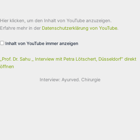
„Prof.
Hier klicken, um den Inhalt von YouTube anzuzeigen.
Dr.
Sahu
Erfahre mehr in der
Datenschutzerklärung von YouTube
.
_
Interview
mit
Inhalt von YouTube immer anzeigen
Petra
Lötschert,
Düsseldorf“
von
„Prof. Dr. Sahu _ Interview mit Petra Lötschert, Düsseldorf“ direkt
YouTube
öffnen
anzeigen
Interview: Ayurved. Chirurgie