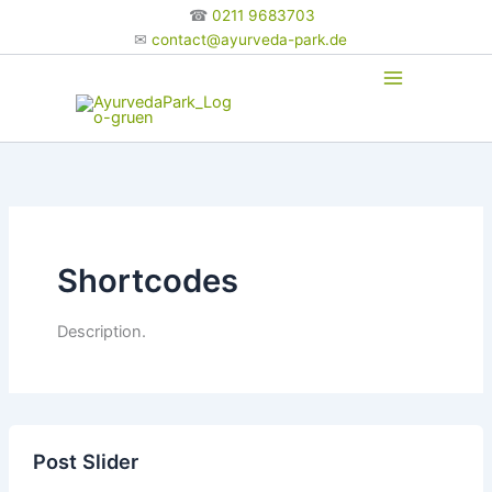
Zum
☎
0211 9683703
Inhalt
✉
contact@ayurveda-park.de
springen
Shortcodes
Description.
Post Slider