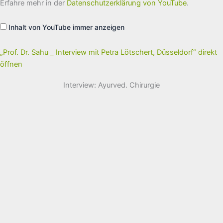
Sahu
Erfahre mehr in der
Datenschutzerklärung von YouTube
.
_
Interview
mit
Inhalt von YouTube immer anzeigen
Petra
Lötschert,
Düsseldorf“
von
„Prof. Dr. Sahu _ Interview mit Petra Lötschert, Düsseldorf“ direkt
YouTube
öffnen
anzeigen
Interview: Ayurved. Chirurgie