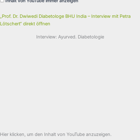
Inhalt von YouTube immer anzeigen
–
Interview
mit
Petra
„Prof. Dr. Dwiwedi Diabetologe BHU India – Interview mit Petra
Lötschert“
Lötschert“ direkt öffnen
von
YouTube
anzeigen
Interview: Ayurved. Diabetologie
„Prof.
Hier klicken, um den Inhalt von YouTube anzuzeigen.
Dr.