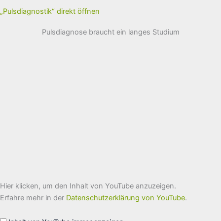
„Pulsdiagnostik“ direkt öffnen
Pulsdiagnose braucht ein langes Studium
„Prof.
Hier klicken, um den Inhalt von YouTube anzuzeigen.
Dr.
Dwiwedi
Erfahre mehr in der
Datenschutzerklärung von YouTube
.
Diabetologe
BHU
India