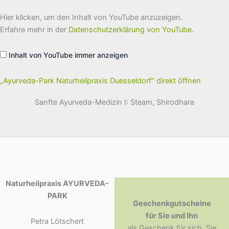
„Ayurveda-
Hier klicken, um den Inhalt von YouTube anzuzeigen.
Park
Naturheilpraxis
Erfahre mehr in der
Datenschutzerklärung von YouTube
.
Duesseldorf“
von
YouTube
Inhalt von YouTube immer anzeigen
anzeigen
„Ayurveda-Park Naturheilpraxis Duesseldorf“ direkt öffnen
Sanfte Ayurveda-Medizin I: Steam, Shirodhara
Naturheilpraxis AYURVEDA-
PARK
Geschenkgutscheine
für Sie und Ihn
Petra Lötschert
als Geschenk für sich, Sie