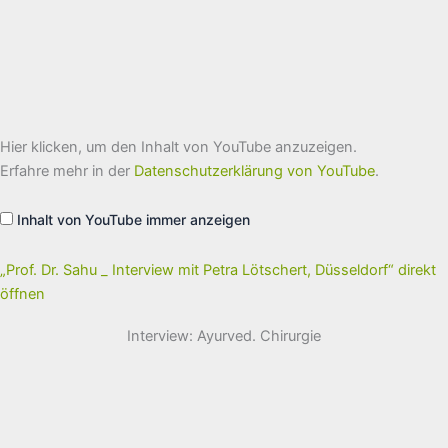
„Prof.
Hier klicken, um den Inhalt von YouTube anzuzeigen.
Dr.
Sahu
Erfahre mehr in der
Datenschutzerklärung von YouTube
.
_
Interview
mit
Inhalt von YouTube immer anzeigen
Petra
Lötschert,
Düsseldorf“
von
„Prof. Dr. Sahu _ Interview mit Petra Lötschert, Düsseldorf“ direkt
YouTube
öffnen
anzeigen
Interview: Ayurved. Chirurgie