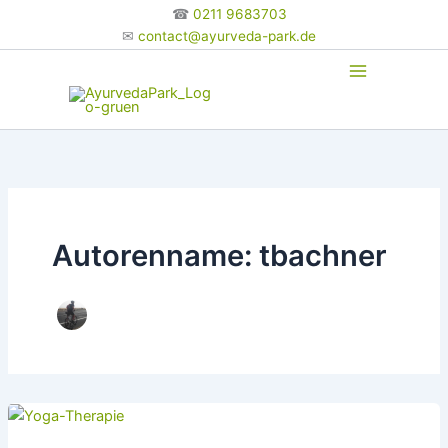
Zum
☎
0211 9683703
Inhalt
✉
contact@ayurveda-park.de
springen
Autorenname: tbachner