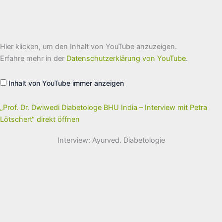
„Prof.
Hier klicken, um den Inhalt von YouTube anzuzeigen.
Dr.
Dwiwedi
Erfahre mehr in der
Datenschutzerklärung von YouTube
.
Diabetologe
BHU
India
Inhalt von YouTube immer anzeigen
–
Interview
mit
Petra
„Prof. Dr. Dwiwedi Diabetologe BHU India – Interview mit Petra
Lötschert“
Lötschert“ direkt öffnen
von
YouTube
anzeigen
Interview: Ayurved. Diabetologie