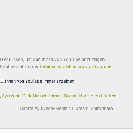
„Ayurveda-
Hier klicken, um den Inhalt von YouTube anzuzeigen.
Park
Naturheilpraxis
Erfahre mehr in der
Datenschutzerklärung von YouTube
.
Duesseldorf“
von
YouTube
Inhalt von YouTube immer anzeigen
anzeigen
„Ayurveda-Park Naturheilpraxis Duesseldorf“ direkt öffnen
Sanfte Ayurveda-Medizin I: Steam, Shirodhara