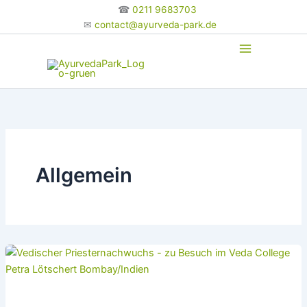
Zum
☎
0211 9683703
Inhalt
✉
contact@ayurveda-park.de
springen
Allgemein