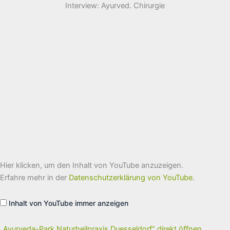
Interview: Ayurved. Chirurgie
„Ayurveda-
Hier klicken, um den Inhalt von YouTube anzuzeigen.
Park
Naturheilpraxis
Erfahre mehr in der
Datenschutzerklärung von YouTube
.
Duesseldorf“
von
YouTube
Inhalt von YouTube immer anzeigen
anzeigen
„Ayurveda-Park Naturheilpraxis Duesseldorf“ direkt öffnen