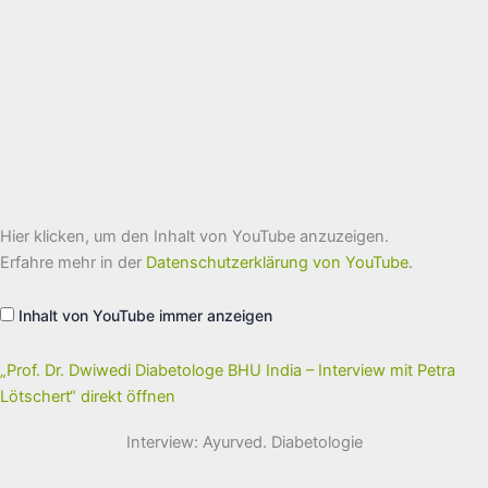
„Prof.
Hier klicken, um den Inhalt von YouTube anzuzeigen.
Dr.
Dwiwedi
Erfahre mehr in der
Datenschutzerklärung von YouTube
.
Diabetologe
BHU
India
Inhalt von YouTube immer anzeigen
–
Interview
mit
Petra
„Prof. Dr. Dwiwedi Diabetologe BHU India – Interview mit Petra
Lötschert“
Lötschert“ direkt öffnen
von
YouTube
anzeigen
Interview: Ayurved. Diabetologie