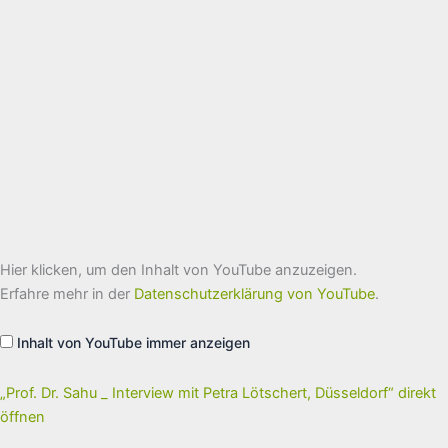
„Prof.
Hier klicken, um den Inhalt von YouTube anzuzeigen.
Dr.
Sahu
Erfahre mehr in der
Datenschutzerklärung von YouTube
.
_
Interview
mit
Inhalt von YouTube immer anzeigen
Petra
Lötschert,
Düsseldorf“
von
„Prof. Dr. Sahu _ Interview mit Petra Lötschert, Düsseldorf“ direkt
YouTube
öffnen
anzeigen