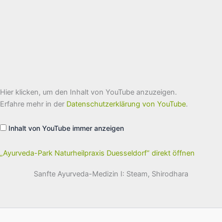
„Ayurveda-
Hier klicken, um den Inhalt von YouTube anzuzeigen.
Park
Naturheilpraxis
Erfahre mehr in der
Datenschutzerklärung von YouTube
.
Duesseldorf“
von
YouTube
Inhalt von YouTube immer anzeigen
anzeigen
„Ayurveda-Park Naturheilpraxis Duesseldorf“ direkt öffnen
Sanfte Ayurveda-Medizin I: Steam, Shirodhara