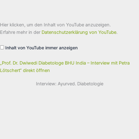
„Prof.
Hier klicken, um den Inhalt von YouTube anzuzeigen.
Dr.
Dwiwedi
Erfahre mehr in der
Datenschutzerklärung von YouTube
.
Diabetologe
BHU
India
Inhalt von YouTube immer anzeigen
–
Interview
mit
Petra
„Prof. Dr. Dwiwedi Diabetologe BHU India – Interview mit Petra
Lötschert“
Lötschert“ direkt öffnen
von
YouTube
anzeigen
Interview: Ayurved. Diabetologie