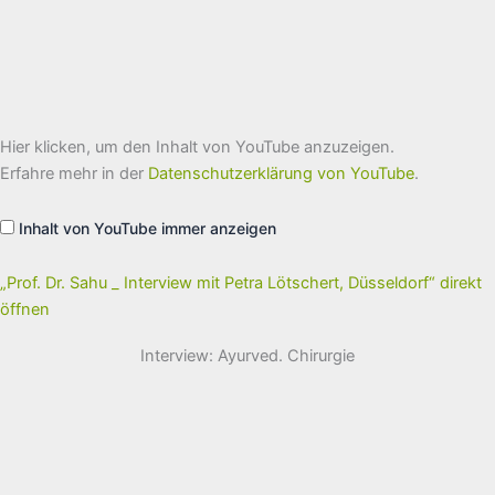
„Prof.
Hier klicken, um den Inhalt von YouTube anzuzeigen.
Dr.
Sahu
Erfahre mehr in der
Datenschutzerklärung von YouTube
.
_
Interview
mit
Inhalt von YouTube immer anzeigen
Petra
Lötschert,
Düsseldorf“
von
„Prof. Dr. Sahu _ Interview mit Petra Lötschert, Düsseldorf“ direkt
YouTube
öffnen
anzeigen
Interview: Ayurved. Chirurgie