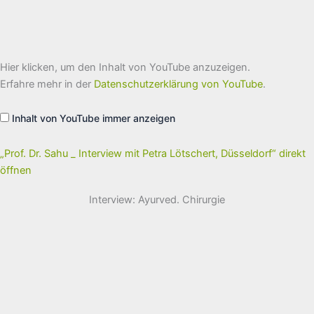
„Prof.
Hier klicken, um den Inhalt von YouTube anzuzeigen.
Dr.
Sahu
Erfahre mehr in der
Datenschutzerklärung von YouTube
.
_
Interview
mit
Inhalt von YouTube immer anzeigen
Petra
Lötschert,
Düsseldorf“
von
„Prof. Dr. Sahu _ Interview mit Petra Lötschert, Düsseldorf“ direkt
YouTube
öffnen
anzeigen
Interview: Ayurved. Chirurgie