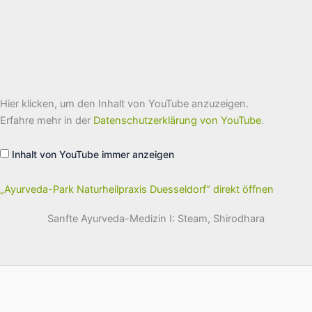
„Ayurveda-
Hier klicken, um den Inhalt von YouTube anzuzeigen.
Park
Naturheilpraxis
Erfahre mehr in der
Datenschutzerklärung von YouTube
.
Duesseldorf“
von
YouTube
Inhalt von YouTube immer anzeigen
anzeigen
„Ayurveda-Park Naturheilpraxis Duesseldorf“ direkt öffnen
Sanfte Ayurveda-Medizin I: Steam, Shirodhara