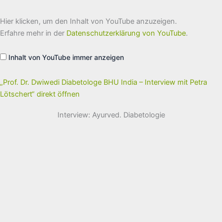
„Prof.
Hier klicken, um den Inhalt von YouTube anzuzeigen.
Dr.
Dwiwedi
Erfahre mehr in der
Datenschutzerklärung von YouTube
.
Diabetologe
BHU
India
Inhalt von YouTube immer anzeigen
–
Interview
mit
Petra
„Prof. Dr. Dwiwedi Diabetologe BHU India – Interview mit Petra
Lötschert“
Lötschert“ direkt öffnen
von
YouTube
anzeigen
Interview: Ayurved. Diabetologie